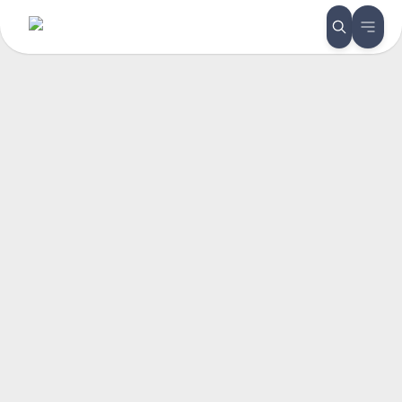
Главная
О компании
Новости
/
/
/
С наступающим Новым 2025 годом
С наступающим Новым 2025 годом
Наши дорогие и уважаемые клиенты, в этот
волшебный праздник позвольте пожелать вам всего
самого наилучшего.
Поздравляем с наступающим Новым годом! Желаю,