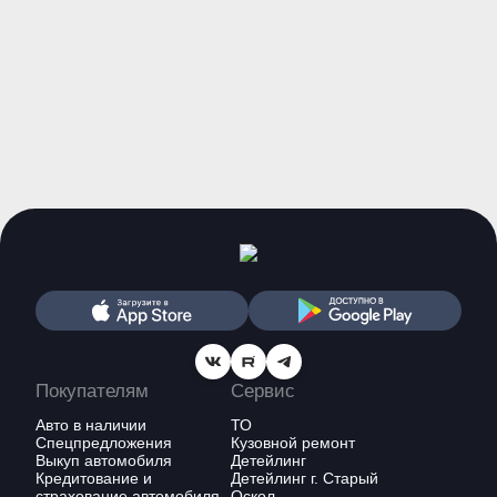
"Бывшие" д
вер
Дорогие автолюб
OMODA C5 или EXEED LX:
месяцы вокруг авт
крутится много 
какой кроссовер выбрать?
возвращении евро
Рассмотрим все ключевые отличия
наш 
Покупателям
Сервис
Авто в наличии
ТО
Спецпредложения
Кузовной ремонт
Выкуп автомобиля
Детейлинг
Кредитование и
Детейлинг г. Старый
страхование автомобиля
Оскол