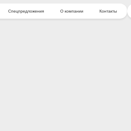
Спецпредложения
О компании
Контакты
rs»
Выкуп автомобилей
Оцените свой автомобиль онлайн!* Оценка
документов.