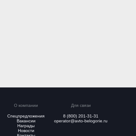
ошел тест-драйв
Старт продаж LADA Niva
Авто-Белогорье!
Travel
рошел экстремальный
Официальный дилер LADA "Авто-
 комплексе тераподов с
Белогорье" продал первые
Авто-Белогорье!
автомобили LADA Niva Travel
О компании
Для связи
Спецпредложения
8 (800) 201-31-31
Вакансии
operator@avto-belogorie.ru
Награды
Новости
Контакты