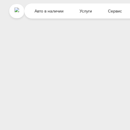
Авто в наличии
Услуги
Сервис
Главная
О компании
Новости
/
/
/
Выкуп автомобилей ГК «AB Moto