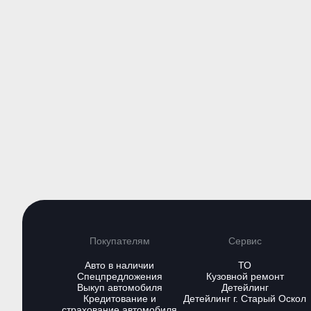
Открылся ДЦ Omoda Авто-
7 Июня пр
Белогорье
с JETOUR 
Официальное торжественное
7 ИЮНЯ – п
открытие автосалона состоялось 24
тест-драйв на
декабря!
JETOUR 
Покупателям
Сервис
Авто в наличии
ТО
Спецпредложения
Кузовной ремонт
Выкуп автомобиля
Детейлинг
Кредитование и
Детейлинг г. Старый Оскол
страхование автомобиля